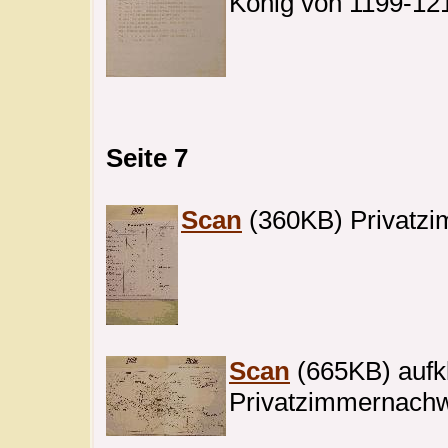
König von 1199-12
Seite 7
Scan
(360KB) Privatzi
Scan
(665KB) aufk
Privatzimmernachw