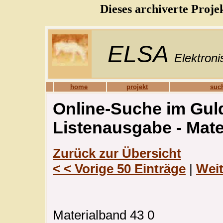
Dieses archiverte Proje
ELSA
Elektroni
home
projekt
suc
Online-Suche im Guld
Listenausgabe - Mat
Zurück zur Übersicht
< < Vorige 50 Einträge
|
Weit
Materialband 43 0