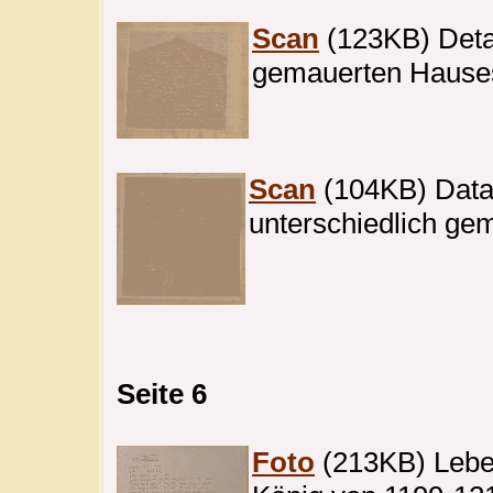
Scan
(123KB) Detai
gemauerten Hause
Scan
(104KB) Datai
unterschiedlich ge
Seite 6
Foto
(213KB) Leben