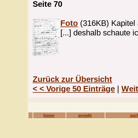
Seite 70
Foto
(316KB) Kapitel a
[...] deshalb schaute 
Zurück zur Übersicht
< < Vorige 50 Einträge
|
Weit
home
projekt
suc