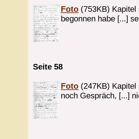
Foto
(753KB) Kapitel s
begonnen habe [...] se
Seite 58
Foto
(247KB) Kapitel 
noch Gespräch, [...] n