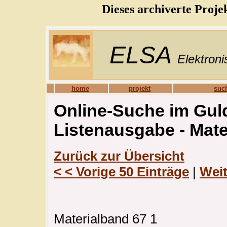
Dieses archiverte Proje
ELSA
Elektroni
home
projekt
suc
Online-Suche im Guld
Listenausgabe - Mat
Zurück zur Übersicht
< < Vorige 50 Einträge
|
Weit
Materialband 67 1