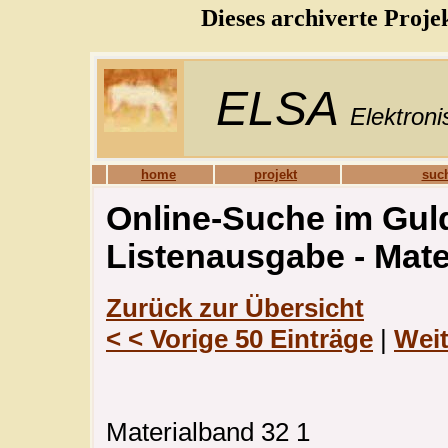
Dieses archiverte Proje
ELSA
Elektroni
home
projekt
such
Online-Suche im Guld
Listenausgabe - Mat
Zurück zur Übersicht
< < Vorige 50 Einträge
|
Weit
Materialband 32 1