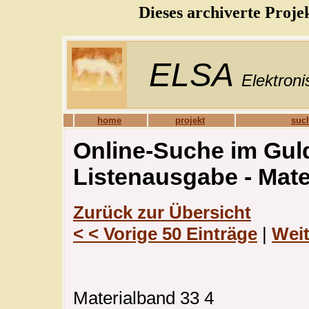
Dieses archiverte Proje
ELSA
Elektroni
home
projekt
suc
Online-Suche im Guld
Listenausgabe - Mat
Zurück zur Übersicht
< < Vorige 50 Einträge
|
Weit
Materialband 33 4